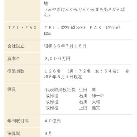
地
（みやぎけんかみぐんかみまちあざがんば
ら）
ＴＥＬ・ＦＡＸ
ＴＥＬ：0229-63-3570 ＦＡＸ：0229-64-
1355
会社設立
昭和３６年７月１８日
資本金
２,０００万円
従業員数
１２６名 （男：７２名・女：５４名） 令
和６年５月１日現在
役員
代表取締役社長
生田 庸
取締役
石川 紳一郎
取締役
石川 大輔
取締役
上田 義宗
年間取引高
４０億円
決算期
３月